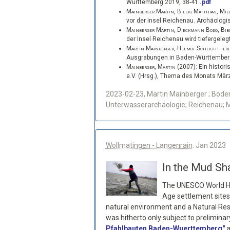
Württemberg 2019, 38-41.
.pdf
Mainberger Martin, Billig Matthias, Mil
vor der Insel Reichenau
. Archäologi
Mainberger Martin, Dieckmann Bodo, Bib
der Insel Reichenau wird tiefergele
Martin Mainberger, Helmut Schlichther
Ausgrabungen in Baden-Württemberg
Mainberger, Martin
(2007):
Ein histori
e.V. (Hrsg.), Thema des Monats Mär
2023-02-23, Martin Mainberger ; Bode
Unterwasserarchäologie; Reichenau; Mi
Wollmatingen - Langenrain
: Jan 2023
In the Mud Sh
The UNESCO World Her
Age settlement sites 
natural environment and a Natural Rese
was hitherto only subject to prelimina
Pfahlbauten Baden-Wuerttemberg"
a