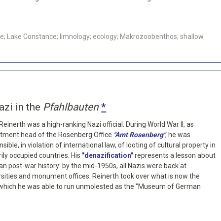
a
e; Lake Constance; limnology; ecology; Makrozoobenthos; shallow
azi in the
Pfahlbauten
*
einerth was a high-ranking Nazi official. During World War II, as
tment head of the Rosenberg Office
"Amt Rosenberg"
, he was
sible, in violation of international law, of looting of cultural property in
rily occupied countries. His
"denazification"
represents a lesson about
n post-war history: by the mid-1950s, all Nazis were back at
rsities and monument offices. Reinerth took over what is now the
 which he was able to run unmolested as the "Museum of German