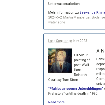
Unterwasserarbeiten.
Mehr Information zu
SeewandelKlim
2024-5-2, Martin Mainberger. Bodense
water zone
Lake Constance
: Nov 2023
A N
Oil colour
Hans R
painting of
depar
post-WWII
respon
Hans
milita
Reinerth:
Germa
Courtesy Tom Stern
unive
"Pfahlbaumuseum Unteruhldingen"
,
Prehistory" until his death in 1990.
Read more