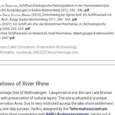
lion Sebastian
,
Schiffsarchäologische Rettungsaktion in der Flachwasserzone
sche Ausgrabungen in Baden-Württemberg 2012, 342 - 345.
.pdf
by David, Steffen Markus
(2012),
Entscheidng für Option fünf: Ein Schiffswrack vor
gt Arch. Ausgr. Baden-Württemberg
2011, 305 - 309.
.pdf
le
(2007):
Ein Schiff am Ufer der Klosterinsel Reichenau
. In: Archäologische
 2006, 232 -234.
.pdf
sches Schiffswrack vor Niederzell, Insel Reichenau.
Arbeitsgruppe Bodenseeufer
z 2007
.pdf
nsee; Lake Constance; Underwater Archaeology;
ttelalter; medieval; UNESCO World Heritage site
allows of River Rhine
itage Site of Wollmatingen - Langenrain is one the rare Late Bronze
with preservation of cultural layers. The site is situated in a unique
rvation Area. Due to very restricted access the lake shore settlement
ry, one-day surveys. UwArc, assigned by the
"Informationszentrum
nd in close cooperation with
NABU-Bodenseezentrum
, carries out a