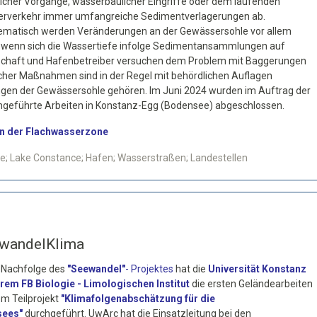
licher Vorgänge, wasserbaulicher Eingriffe oder dem laufenden
rverkehr immer umfangreiche Sedimentverlagerungen ab.
ematisch werden Veränderungen an der Gewässersohle vor allem
 wenn sich die Wassertiefe infolge Sedimentansammlungen auf
rtschaft und Hafenbetreiber versuchen dem Problem mit Baggerungen
her Maßnahmen sind in der Regel mit behördlichen Auflagen
en der Gewässersohle gehören. Im Juni 2024 wurden im Auftrag der
geführte Arbeiten in Konstanz-Egg (Bodensee) abgeschlossen.
n der Flachwasserzone
e; Lake Constance; Hafen; Wasserstraßen; Landestellen
wandelKlima
r Nachfolge des
"Seewandel"
- Projektes
hat die
Universität Konstanz
hrem FB Biologie - Limologischen Institut
die ersten Geländearbeiten
rem Teilprojekt
"Klimafolgenabschätzung für die
sees"
durchgeführt. UwArc hat die Einsatzleitung bei den