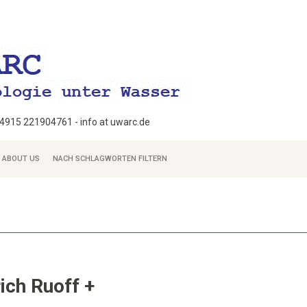
+4915 221904761 - info at uwarc.de
ABOUT US
NACH SCHLAGWORTEN FILTERN
rich Ruoff +