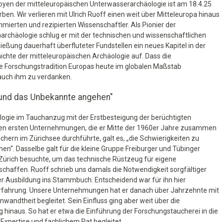
oyen der mitteleuropäischen Unterwasserarchäologie ist am 18.4.25
rben. Wir verlieren mit Ulrich Ruoff einen weit über Mitteleuropa hinaus
mierten und rezipierten Wissenschaftler. Als Pionier der
archäologie schlug er mit der technischen und wissenschaftlichen
ließung dauerhaft überfluteter Fundstellen ein neues Kapitel in der
ichte der mitteleuropäischen Archäologie auf. Dass die
he Forschungstradition Europas heute im globalen Maßstab
uch ihm zu verdanken.
 und das Unbekannte angehen"
logie im Tauchanzug mit der Erstbesteigung der berüchtigten
den ersten Unternehmungen, die er Mitte der 1960er Jahre zusammen
hern im Zürichsee durchführte, galt es, „die Schwierigkeiten zu
“. Dasselbe galt für die kleine Gruppe Freiburger und Tübinger
 Zürich besuchte, um das technische Rüstzeug für eigene
affen. Ruoff schrieb uns damals die Notwendigkeit sorgfältiger
r Ausbildung ins Stammbuch. Entscheidend war für ihn hier
fahrung. Unsere Unternehmungen hat er danach über Jahrzehnte mit
wandtheit begleitet. Sein Einfluss ging aber weit über die
inaus. So hat er etwa die Einführung der Forschungstaucherei in die
xpertise und fachlichem Rat begleitet.