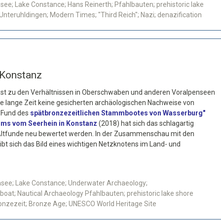
ee; Lake Constance; Hans Reinerth; Pfahlbauten; prehistoric lake
teruhldingen; Modern Times; "Third Reich"; Nazi; denazification
 Konstanz
rast zu den Verhältnissen in Oberschwaben und anderen Voralpenseen
 lange Zeit keine gesicherten archäologischen Nachweise von
 Fund des
spätbronzezeitlichen Stammbootes von Wasserburg"
aums vom Seerhein in Konstanz
(2018) hat sich das schlagartig
 Altfunde neu bewertet werden. In der Zusammenschau mit den
bt sich das Bild eines wichtigen Netzknotens im Land- und
nsee; Lake Constance; Underwater Archaeology;
oat; Nautical Archaeology Pfahlbauten; prehistoric lake shore
Bronzezeit; Bronze Age; UNESCO World Heritage Site