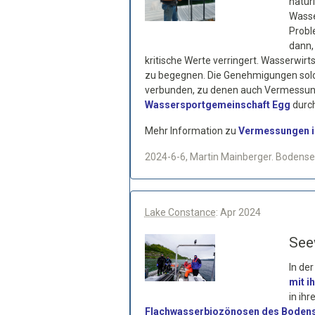
natür
Wasse
Probl
dann,
kritische Werte verringert. Wasserwi
zu begegnen. Die Genehmigungen solc
verbunden, zu denen auch Vermessung
Wassersportgemeinschaft Egg
durch
Mehr Information zu
Vermessungen i
2024-6-6, Martin Mainberger. Bodense
Lake Constance
: Apr 2024
See
In de
mit i
in ih
Flachwasserbiozönosen des Boden