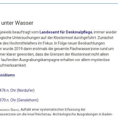
 unter Wasser
 jeweils beauftragt vom
Landesamt für Denkmalpflege
, immer wieder
gische Untersuchungen auf der Klosterinsel durchgeführt. Zunächst
 des Hochmittelalters im Fokus. In Folge neuer Beobachtungen
er wurde 2019 dann erstmals die gesamte Flachwasserzone rund um
mmer klarer geworden, dass die Grenzen der Klosterinsel nicht allein
 der laufenden Ausgrabungskampagne erhalten vor allem mysteriöse
Aufmerksamkeit.
äsidiums
76 n. Chr (Nordufer)
70 n. Chr (Genslehorn)
Hagmann Sabine
,
Auftakt einer systematischen Erfassung der
asserzone um die Insel Reichenau
. Archäologische Ausgrabungen in Baden-