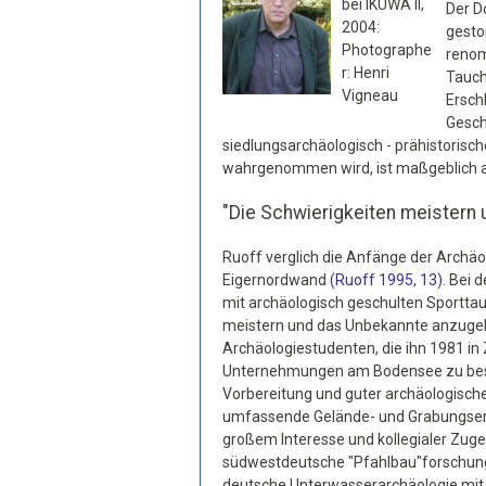
bei IKUWA II,
Der D
2004:
gesto
Photographe
renom
r: Henri
Tauch
Vigneau
Ersch
Gesch
siedlungsarchäologisch - prähistorisc
wahrgenommen wird, ist maßgeblich a
"Die Schwierigkeiten meistern
Ruoff verglich die Anfänge der Archäo
Eigernordwand
(Ruoff 1995, 13)
. Bei 
mit archäologisch geschulten Sporttauc
meistern und das Unbekannte anzugehen
Archäologiestudenten, die ihn 1981 in
Unternehmungen am Bodensee zu besch
Vorbereitung und guter archäologische
umfassende Gelände- und Grabungser
großem Interesse und kollegialer Zugen
südwestdeutsche "Pfahlbau"forschung h
deutsche Unterwasserarchäologie mit E